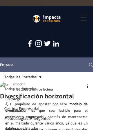
Entrada
Todas las Entradas
erondon
Todas las Entradas
8 feb 2023
2 min de lectura
Diversificación horizontal
Liderazgo
💪El propósito de apostar por este 
modelo de 
Gestión Empresarial
diversificación 
es que sea factible para el 
crecimiento empresarial, además de mantenerse 
Metodologías Emergentes
en el mercado durante varios años, ya que es un 
Habilidades Blandas
verdadero reto para las empresas y profesionales 