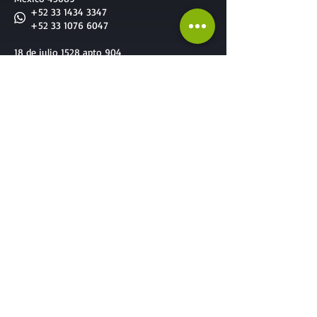
+52 33 1434 3347
+52 33 1076 6047
18 de julio 1528 apto 904
Montevideo, Uruguay
+598 92 32 6552
Nuestros Servicios
Servicios diseñados a la medida de todos
Servicios para
Empresas
:
-
Team Building
-
Cursos & Capacitaciones
-
Formación de Facilitadores
-
Reclutamiento & Selección
-
Consultoría Especalizada
-
Mejora Continua
Servicios para
Candidatos
: