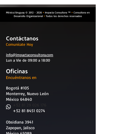
México/Uruguay ©
2012 - 2026
Impacta Consultora ™
Consultora en


Desarrollo Organizacional
Todos los derechos reservados

Contáctanos
Comunícate Hoy
info@impactaconsultora.com
Lun a Vie de 09:00 a 18:00
Oficinas
Encuéntranos en
Bogotá #105
Monterrey, Nuevo León
México 64840
​
+52 81 29 026 176
+52 81 8451 0274
Obsidiana 3941
Zapopan, Jalisco
México 45089