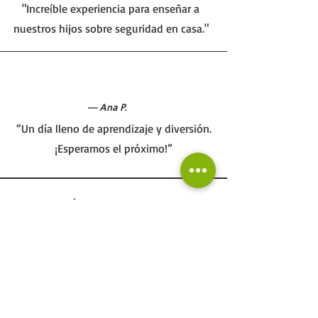
"Increíble experiencia para enseñar a
nuestros hijos sobre seguridad en casa."
— Ana P.
“Un día lleno de aprendizaje y diversión.
¡Esperamos el próximo!”
Características del Servicio
Online
Presencial
Español e Inglés
Diagnóstico In-Company
Metodologías a Medida
Capacitaciones
Seguimiento Continuo
Según los objetivos definidos, se escogen y llevan a cabo