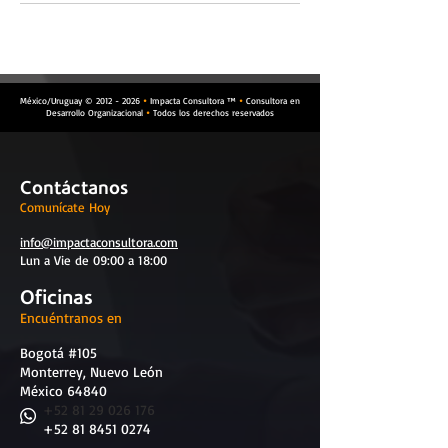
México/Uruguay ©
2012 - 2026
Impacta Consultora ™
Consultora en


Desarrollo Organizacional
Todos los derechos reservados

Contáctanos
Comunícate Hoy
info@impactaconsultora.com
Lun a Vie de 09:00 a 18:00
Oficinas
Encuéntranos en
Bogotá #105
Monterrey, Nuevo León
México 64840
​
+52 81 29 026 176
+52 81 8451 0274