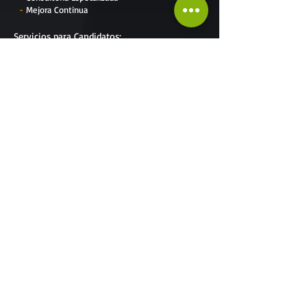
-
Mejora Continua
Servicios para
Candidatos
:
-
Miembros de Impacta
-
Ofertas Laborales
-
Cargar Currículo
-
Cursos y Capacitaciones
-
Aprende con Impacta
Suscríbete al Newsletter
Sé el primero en enterarte de nuestras
novedades
Soy Empresa
Soy Candidato
Suscribirme