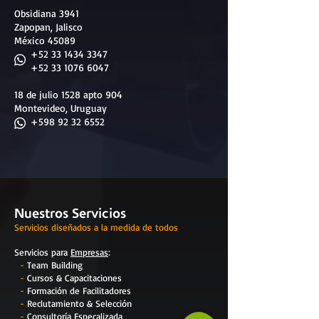
Obsidiana 3941
Zapopan, Jalisco
México 45089
+52 33 1434 3347
+52 33 1076 6047
18 de julio 1528 apto 904
Montevideo, Uruguay
+598 92 32 6552
Nuestros Servicios
Servicios diseñados a la medida de todos
Servicios para
Empresas
:
-
Team Building
-
Cursos & Capacitaciones
-
Formación de Facilitadores
-
Reclutamiento & Selección
-
Consultoría Especalizada