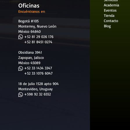
Oficinas
Academia
Eventos
Encuéntranos en
Tienda
Contacto
Bogotá #105
Blog
Monterrey, Nuevo León
México 64840
​
+52 81 29 026 176
+52 81 8451 0274
Obsidiana 3941
Zapopan, Jalisco
México 45089
+52 33 1434 3347
+52 33 1076 6047
18 de julio 1528 apto 904
Montevideo, Uruguay
+598 92 32 6552