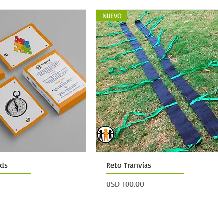
NUEVO
rds
Reto Tranvías
Precio
USD 100.00