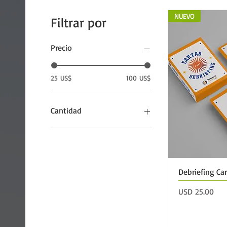
NUEVO
Filtrar por
Precio
25 US$
100 US$
Cantidad
12 cubos
7 cubos
Debriefing Ca
Precio
USD 25.00