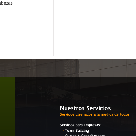
abezas
Nuestros Servicios
Servicios diseñados a la medida de todos
Servicios para
Empresas
:
-
Team Building
-
Cursos & Capacitaciones