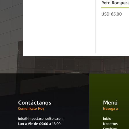
Reto Rompec
Precio
USD 65.00
Contáctanos
Menú
Comunícate Hoy
Navega a
info@impactaconsultora.com
Inicio
Lun a Vie de 09:00 a 18:00
Nosotros
Servicios