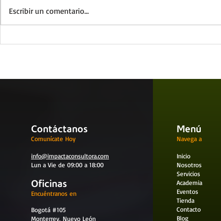
Escribir un comentario...
6 pasos para crear un plan
Seguridad 
de mantenimiento
comportami
preventivo
Contáctanos
Menú
Comunícate Hoy
Navega a
info@impactaconsultora.com
Inicio
Lun a Vie de 09:00 a 18:00
Nosotros
Servicios
Oficinas
Academia
Eventos
Encuéntranos en
Tienda
Contacto
Bogotá #105
Blog
Monterrey, Nuevo León