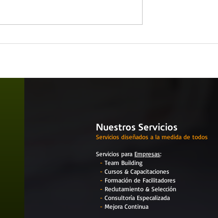
Seguridad Industrial
basada en
entos
Nuestros Servicios
Servicios diseñados a la medida de todos
Servicios para
Empresas
:
-
Team Building
-
Cursos & Capacitaciones
-
Formación de Facilitadores
-
Reclutamiento & Selección
-
Consultoría Especalizada
-
Mejora Continua