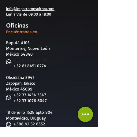
info@impactaconsultora.com
Lun a Vie de 09:00 a 18:00
Oficinas
Encuéntranos en
Bogotá #105
Monterrey, Nuevo León
México 64840
​
+52 81 29 026 176
+52 81 8451 0274
Obsidiana 3941
Zapopan, Jalisco
México 45089
+52 33 1434 3347
+52 33 1076 6047
18 de julio 1528 apto 904
Montevideo, Uruguay
+598 92 32 6552