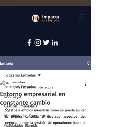
Entrada
Todas las Entradas
erondon
Todas las Entradas
16 nov 2023
1 min de lectura
Entorno empresarial en
Liderazgo
constante cambio
Gestión Empresarial
💁Estos ejemplos muestran cómo se puede aplicar 
Metodologías Emergentes
la mejora continua a diversos aspectos del 
negocio, desde la 
gestión de operaciones
 hasta el 
Habilidades Blandas