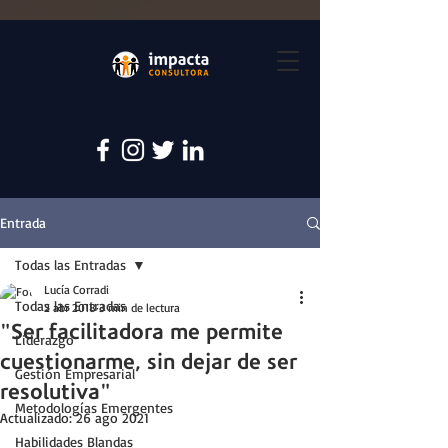
Entrada
Todas las Entradas
Lucía Corradi
Todas las Entradas
2 abr 2018
3 min de lectura
"Ser facilitadora me permite
Liderazgo
cuestionarme, sin dejar de ser
Gestión Empresarial
resolutiva"
Metodologías Emergentes
Actualizado:
26 ago 2021
Habilidades Blandas