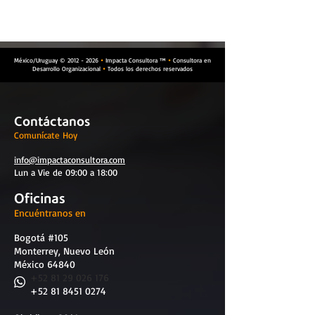
México/Uruguay ©
2012 - 2026
Impacta Consultora ™
Consultora en


Desarrollo Organizacional
Todos los derechos reservados

Contáctanos
Comunícate Hoy
info@impactaconsultora.com
Lun a Vie de 09:00 a 18:00
Oficinas
Encuéntranos en
Bogotá #105
Monterrey, Nuevo León
México 64840
​
+52 81 29 026 176
+52 81 8451 0274