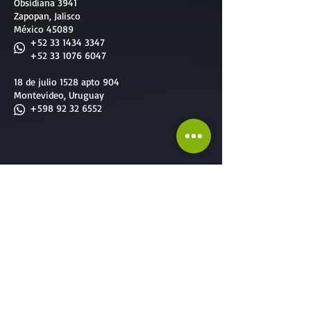
Obsidiana 3941
Zapopan, Jalisco
México 45089
+52 33 1434 3347
+52 33 1076 6047
18 de julio 1528 apto 904
Montevideo, Uruguay
+598 92 32 6552
Nuestros Servicios
Servicios diseñados a la medida de todos
Servicios para
Empresas
:
-
Team Building
-
Cursos & Capacitaciones
-
Formación de Facilitadores
-
Reclutamiento & Selección
-
Consultoría Especalizada
-
Mejora Continua