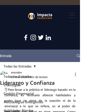
Entrada
Todas las Entradas
erondon
Todas las Entradas
26 mar 2022
1 min de lectura
Liderazgo y Confianza
Liderazgo
👌Para llevar a la práctica el liderazgo basado en la 
Gestión Empresarial
confianza, es necesario afianzar habilidades y 
poder (que no viene de la coacción ni de la 
Metodologías Emergentes
amenaza) a lo que se refiere, es al poder de 
Habilidades Blandas
persuasión
 para influir en otras personas. Como 