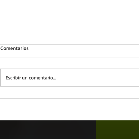
Comentarios
Escribir un comentario...
¿Cómo gestionar equipos de
7 niveles q
alto desempeño?
verdadero l