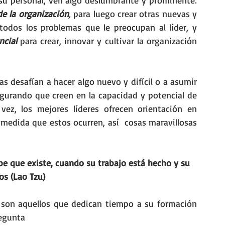
Pero cuando los mejores líderes se fijan en su personal, ven algo deslumbrante y prominente: 
de la organización
, 
para luego crear otras nuevas y 
 todos los problemas que le preocupan al líder, y 
ncial
 para crear, innovar y cultivar la organización 
s desafían a hacer algo nuevo y difícil o a asumir 
gurando que creen en la capacidad y potencial de 
vez, los mejores líderes ofrecen orientación en 
medida que estos ocurren, así  cosas maravillosas 
be que existe, cuando su trabajo está hecho y su 
os (Lao Tzu)
, son aquellos que dedican tiempo a su formación 
regunta