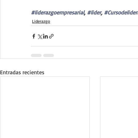
#liderazgoempresarial
, 
#lider
, 
#Cursodelider
Liderazgo
Entradas recientes