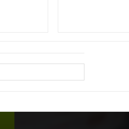
ue hacen un
¿Cómo gestionar con
íder excepcional
efectividad los cambios?