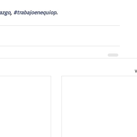
azgo
, 
#trabajoenequiop
.
V