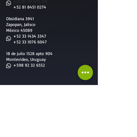
​
+52 81 29 026 176
+52 81 8451 0274
Obsidiana 3941
Zapopan, Jalisco
México 45089
+52 33 1434 3347
+52 33 1076 6047
18 de julio 1528 apto 904
Montevideo, Uruguay
+598 92 32 6552
Nuestros Servicios
Servicios diseñados a la medida de todos
Servicios para
Empresas
:
-
Team Building
-
Cursos & Capacitaciones