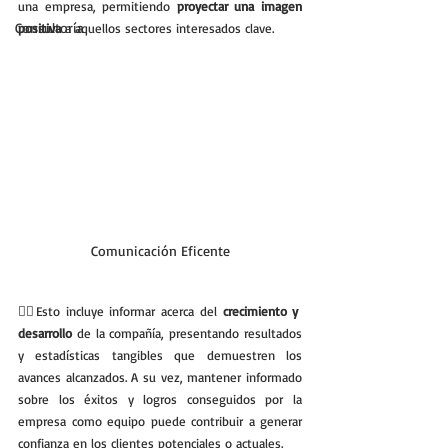
una empresa, permitiendo 
proyectar una imagen 
Consultoría
positiva
 a aquellos sectores interesados clave. 
Comunicación Eficente
💁‍♂️Esto incluye informar acerca del 
crecimiento y 
desarrollo
 de la compañía, presentando resultados 
y estadísticas tangibles que demuestren los 
avances alcanzados. A su vez, mantener informado 
sobre los éxitos y logros conseguidos por la 
empresa como equipo puede contribuir a generar 
confianza en los clientes potenciales o actuales.