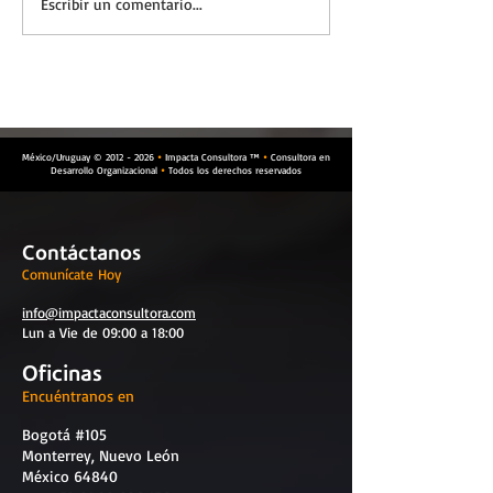
Empatía en la
Comunicación en
Escribir un comentario...
comunicación interna de
procesos
la organización
organizacionale
México/Uruguay ©
2012 - 2026
Impacta Consultora ™
Consultora en


Desarrollo Organizacional
Todos los derechos reservados

Contáctanos
Comunícate Hoy
info@impactaconsultora.com
Lun a Vie de 09:00 a 18:00
Oficinas
Encuéntranos en
Bogotá #105
Monterrey, Nuevo León
México 64840