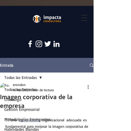
Entrada
Todas las Entradas
erondon
Todas las Entradas
16 feb 2023
1 min de lectura
Imagen corporativa de la
Liderazgo
empresa
Gestión Empresarial
Metodologías Emergentes
🕵️‍♂️Una 
comunicación
 organizacional adecuada es 
fundamental para mejorar la imagen corporativa de 
Habilidades Blandas