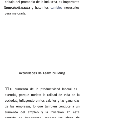
debajo del promedio de la industria, es importante 
Consultoría
conocer la causa 
y hacer los 
cambios
 necesarios 
para mejorarla.
Actividades de Team building
💁‍♀️El aumento de la productividad laboral es 
esencial, porque mejora la calidad de vida de la 
sociedad, influyendo en los salarios y las ganancias 
de las empresas, lo que también conduce a un 
aumento del empleo y la inversión. En este 
sentido es importante conocer los 
tipos de 