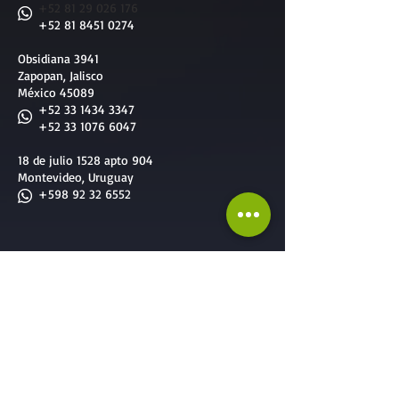
​
+52 81 29 026 176
+52 81 8451 0274
Obsidiana 3941
Zapopan, Jalisco
México 45089
+52 33 1434 3347
+52 33 1076 6047
18 de julio 1528 apto 904
Montevideo, Uruguay
+598 92 32 6552
Nuestros Servicios
Servicios diseñados a la medida de todos
Servicios para
Empresas
:
-
Team Building
-
Cursos & Capacitaciones