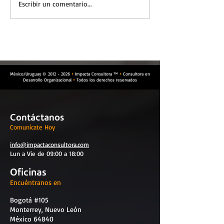
Características clave del
¿Dónde te gusta
Escribir un comentario...
profesional de Team
realizar un Tea
building
building?
México/Uruguay ©
2012 - 2026
Impacta Consultora ™
Consultora en


Desarrollo Organizacional
Todos los derechos reservados

Contáctanos
Comunícate Hoy
info@impactaconsultora.com
Lun a Vie de 09:00 a 18:00
Oficinas
Encuéntranos en
Bogotá #105
Monterrey, Nuevo León
México 64840