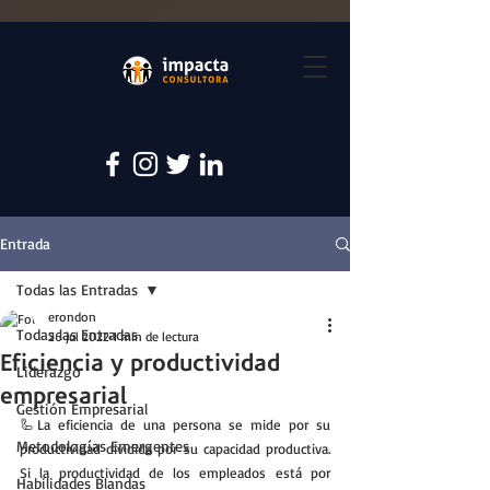
Entrada
Todas las Entradas
erondon
Todas las Entradas
26 jul 2022
1 min de lectura
Eficiencia y productividad
Liderazgo
empresarial
Gestión Empresarial
🦾La eficiencia de una persona se mide por su 
Metodologías Emergentes
productividad dividida por su capacidad productiva. 
Si la productividad de los empleados está por 
Habilidades Blandas