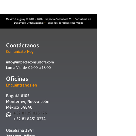
México/Uruguay ©
2012 - 2026
Impacta Consultora ™
Consultora en


Desarrollo Organizacional
Todos los derechos reservados

Contáctanos
Comunícate Hoy
info@impactaconsultora.com
Lun a Vie de 09:00 a 18:00
Oficinas
Encuéntranos en
Bogotá #105
Monterrey, Nuevo León
México 64840
​
+52 81 29 026 176
+52 81 8451 0274
Obsidiana 3941
Zapopan, Jalisco