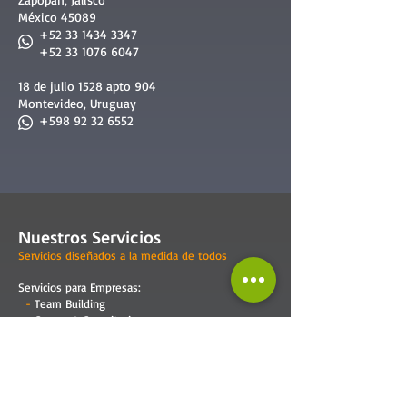
México 45089
+52 33 1434 3347
+52 33 1076 6047
18 de julio 1528 apto 904
Montevideo, Uruguay
+598 92 32 6552
Nuestros Servicios
Servicios diseñados a la medida de todos
Servicios para
Empresas
:
-
Team Building
-
Cursos & Capacitaciones
-
Formación de Facilitadores
-
Reclutamiento & Selección
-
Consultoría Especalizada
-
Mejora Continua