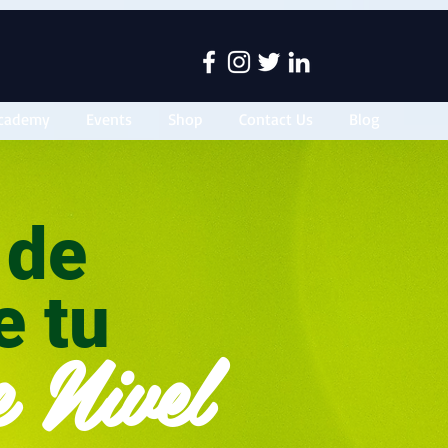
cademy
Events
Shop
Contact Us
Blog
n de
e tu
e Nivel