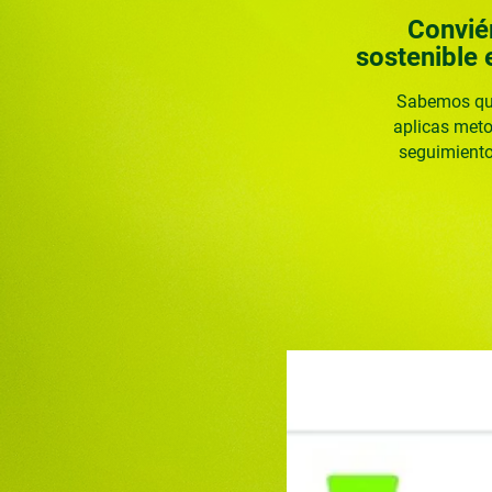
Conviér
sostenible 
Sabemos que
aplicas meto
seguimiento 