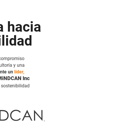
a hacia
ilidad
 compromiso
ltoría y una
ente un
líder,
MiNDCAN Inc
sostenibilidad