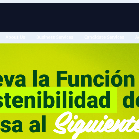
About Us
Business Services
Candidate Services
A
va la Funció
tenibilidad
d
Siguient
sa al