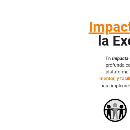
Impact
la Ex
En
Impacta 
profundo co
plataforma 
mentor, y facil
para impleme