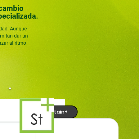
 cambio
pecializada.
idad. Aunque
rmitan dar un
nzar al ritmo
Sustain+