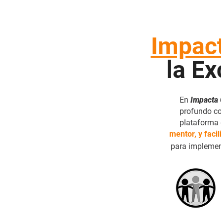
Impact
la Ex
En
Impacta 
profundo co
plataforma 
mentor, y facil
para impleme