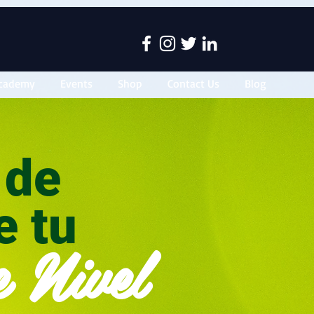
cademy
Events
Shop
Contact Us
Blog
n de
e tu
e Nivel