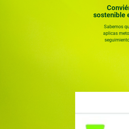
Conviér
sostenible 
Sabemos que
aplicas meto
seguimiento 