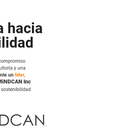
a hacia
ilidad
 compromiso
ltoría y una
ente un
líder,
MiNDCAN Inc
sostenibilidad