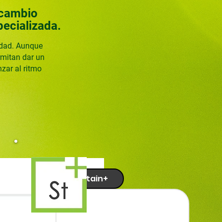
 cambio
pecializada.
idad. Aunque
rmitan dar un
nzar al ritmo
Sustain+