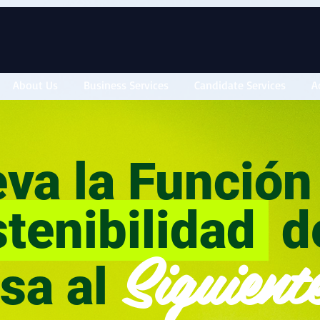
About Us
Business Services
Candidate Services
A
va la Funció
tenibilidad
d
Siguient
sa al