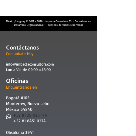
Cargar más
México/Uruguay ©
2012 - 2026
Impacta Consultora ™
Consultora en


Desarrollo Organizacional
Todos los derechos reservados

Contáctanos
Comunícate Hoy
info@impactaconsultora.com
Lun a Vie de 09:00 a 18:00
Oficinas
Encuéntranos en
Bogotá #105
Monterrey, Nuevo León
México 64840
​
+52 81 29 026 176
+52 81 8451 0274
Obsidiana 3941