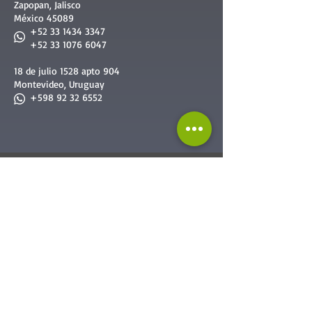
Zapopan, Jalisco
México 45089
+52 33 1434 3347
+52 33 1076 6047
18 de julio 1528 apto 904
Montevideo, Uruguay
+598 92 32 6552
Nuestros Servicios
Servicios diseñados a la medida de todos
Servicios para
Empresas
:
-
Team Building
-
Cursos & Capacitaciones
-
Formación de Facilitadores
-
Reclutamiento & Selección
-
Consultoría Especalizada
-
Mejora Continua