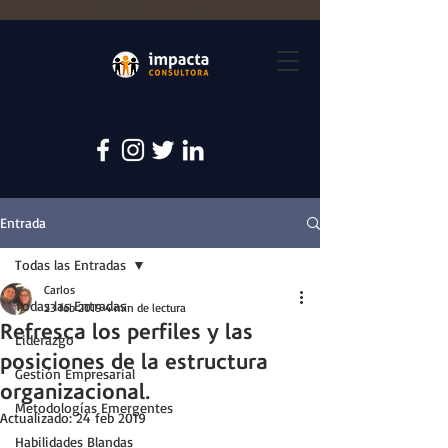
Entrada
Todas las Entradas
Carlos
Todas las Entradas
23 feb 2019
4 min de lectura
Refresca los perfiles y las
Liderazgo
posiciones de la estructura
Gestión Empresarial
organizacional.
Metodologías Emergentes
Actualizado:
24 feb 2019
Habilidades Blandas