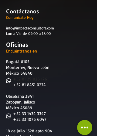
Contáctanos
Comunícate Hoy
info@impactaconsultora.com
Lun a Vie de 09:00 a 18:00
Oficinas
Encuéntranos en
Bogotá #105
Monterrey, Nuevo León
México 64840
​
+52 81 29 026 176
+52 81 8451 0274
Obsidiana 3941
Zapopan, Jalisco
México 45089
+52 33 1434 3347
+52 33 1076 6047
18 de julio 1528 apto 904