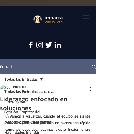
Entrada
Todas las Entradas
erondon
Todas las Entradas
15 dic 2022
1 min de lectura
Liderazgo enfocado en
Liderazgo
soluciones
Gestión Empresarial
🙄Vamos a visualizar, cuando el equipo se siente 
Metodologías Emergentes
atascado o el plan de acción no avanza tan rápido 
como se esperaba, además existe fricción entre 
Habilidades Blandas