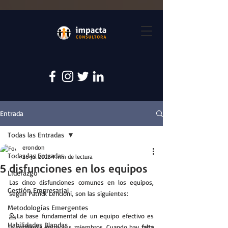
Entrada
Todas las Entradas
erondon
Todas las Entradas
26 jul 2023
1 min de lectura
5 disfunciones en los equipos
Liderazgo
Las cinco disfunciones comunes en los equipos, 
Gestión Empresarial
según Patrick Lencioni, son las siguientes:
Metodologías Emergentes
💁La base fundamental de un equipo efectivo es 
Habilidades Blandas
la confianza entre sus miembros. Cuando hay 
falta 