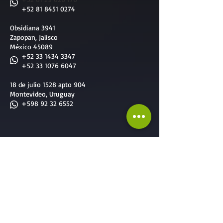
+52 81 8451 0274
Obsidiana 3941
Zapopan, Jalisco
México 45089
+52 33 1434 3347
+52 33 1076 6047
18 de julio 1528 apto 904
Montevideo, Uruguay
+598 92 32 6552
Nuestros Servicios
Servicios diseñados a la medida de todos
Servicios para
Empresas
:
-
Team Building
-
Cursos & Capacitaciones
-
Formación de Facilitadores