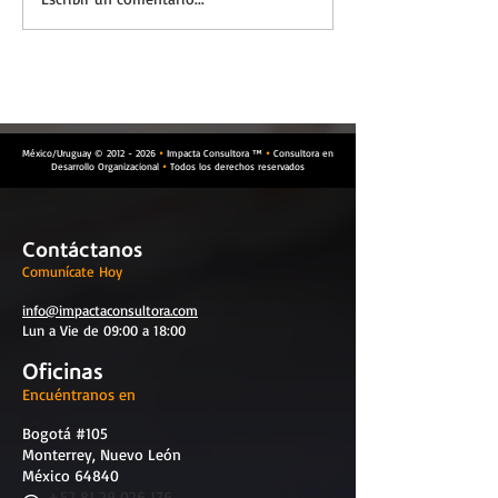
¿Cómo el líder desarrolla
Estrategias útil
a su equipo?
abordar y resol
conflictos
México/Uruguay ©
2012 - 2026
Impacta Consultora ™
Consultora en


Desarrollo Organizacional
Todos los derechos reservados

Contáctanos
Comunícate Hoy
info@impactaconsultora.com
Lun a Vie de 09:00 a 18:00
Oficinas
Encuéntranos en
Bogotá #105
Monterrey, Nuevo León
México 64840
​
+52 81 29 026 176