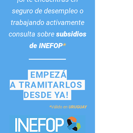
seguro de desempleo o
trabajando activamente
consulta sobre
subsidios
de INEFOP
*
EMPEZÁ
A TRAMITARLOS
DESDE YA!
*
Válido en
URUGUAY