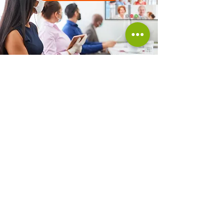
Para mayor información
ESCRIBENOS
+
598 2481 4265
WhatsApp
+52 999 688 6722