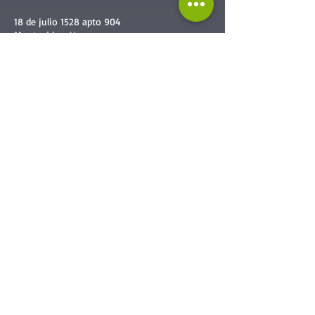
18 de julio 1528 apto 904
Montevideo, Uruguay
Uruguay
+598 9251 5405
+598 92 32 6552
Our Services
Services tailored to everyone
Business
Services:
-
Team Building
-
Courses & Training
-
Facilitator Training
-
Recruitment & Selection
-
Expert Consultancy
-
Continuous improvement
Candidate
Services
: