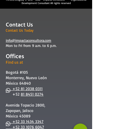
Development Consultant All rights reserved
Contact Us
Contact Us Today
info@impactaconsultora.com
Mon to Fri from 9 a.m. to 6 p.m.
Offices
Find us at
Bogotá #105
Monterrey, Nuevo León
México 64840
+52 81 2038 0311
+52
81 8451 0274
Avenida Topacio 2800,
Zapopan, Jalisco
México 45089
+52 33 1434 3347
+52 33 1076 6047