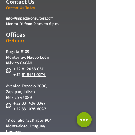
Contact Us
Contact Us Today
info@impactaconsultora.com
Mon to Fri from 9 a.m. to 6 p.m.
Offices
Find us at
Bogotá #105
Monterrey, Nuevo León
México 64840
+52 81 2038 0311
+52
81 8451 0274
Avenida Topacio 2800,
Zapopan, Jalisco
México 45089
+52 33 1434 3347
+52 33 1076 6047
18 de julio 1528 apto 904
Montevideo, Uruguay
Uruguay