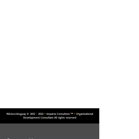
México/Uruguay ©
2012 - 2022
Impacta Consultora ™
Organizational


Development Consultant All rights reserved