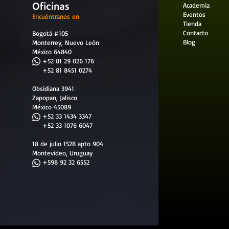
Oficinas
Academia
Eventos
Encuéntranos en
Tienda
Contacto
Bogotá #105
Blog
Monterrey, Nuevo León
México 64840
​
+52 81 29 026 176
+52 81 8451 0274
Obsidiana 3941
Zapopan, Jalisco
México 45089
+52 33 1434 3347
+52 33 1076 6047
18 de julio 1528 apto 904
Montevideo, Uruguay
+598 92 32 6552