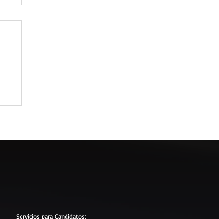
en
Servicios para
Candidatos
: