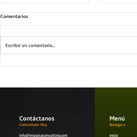
Comentarios
Escribir un comentario...
Tips para maximizar el
Beneficios d
impacto en la capacitación
basada en e
de SBC
comportami
Contáctanos
Menú
Comunícate Hoy
Navega a
info@impactaconsultora.com
Inicio