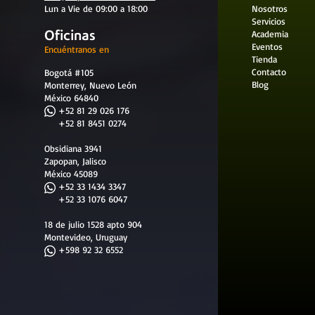
Lun a Vie de 09:00 a 18:00
Nosotros
Servicios
Oficinas
Academia
Eventos
Encuéntranos en
Tienda
Contacto
Bogotá #105
Blog
Monterrey, Nuevo León
México 64840
​
+52 81 29 026 176
+52 81 8451 0274
Obsidiana 3941
Zapopan, Jalisco
México 45089
+52 33 1434 3347
+52 33 1076 6047
18 de julio 1528 apto 904
Montevideo, Uruguay
+598 92 32 6552