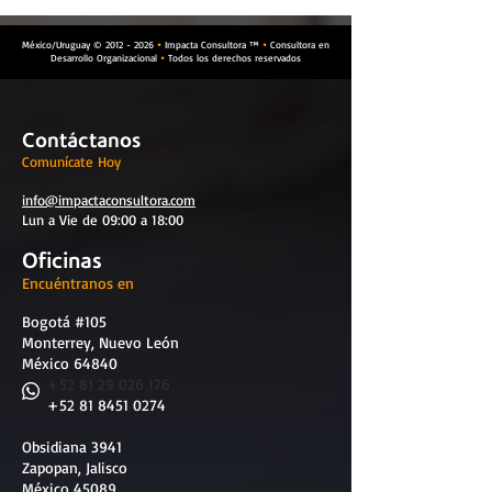
México/Uruguay ©
2012 - 2026
Impacta Consultora ™
Consultora en


Desarrollo Organizacional
Todos los derechos reservados

Contáctanos
Comunícate Hoy
info@impactaconsultora.com
Lun a Vie de 09:00 a 18:00
Oficinas
Encuéntranos en
Bogotá #105
Monterrey, Nuevo León
México 64840
​
+52 81 29 026 176
+52 81 8451 0274
Obsidiana 3941
Zapopan, Jalisco
México 45089