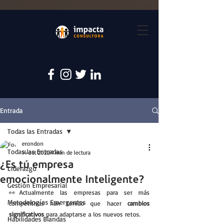
Entrada
Todas las Entradas
erondon
Todas las Entradas
14 oct 2022
1 min de lectura
¿Es tú empresa
Liderazgo
emocionalmente Inteligente?
Gestión Empresarial
👀Actualmente las empresas para ser más 
Metodologías Emergentes
competitivas han tenido que hacer 
cambios 
significativos
 para adaptarse a los nuevos retos. 
Habilidades Blandas