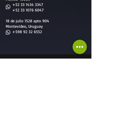
+52 33 1434 3347
+52 33 1076 6047
18 de julio 1528 apto 904
Montevideo, Uruguay
+598 92 32 6552
Nuestros Servicios
Servicios diseñados a la medida de todos
Servicios para
Empresas
:
-
Team Building
-
Cursos & Capacitaciones
-
Formación de Facilitadores
-
Reclutamiento & Selección
-
Consultoría Especalizada
-
Mejora Continua
Servicios para
Candidatos
: