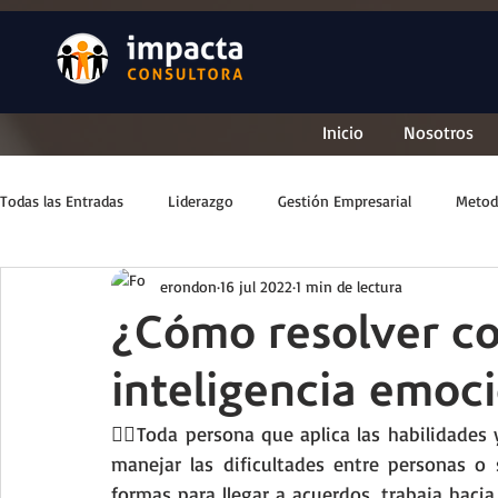
Inicio
Nosotros
Todas las Entradas
Liderazgo
Gestión Empresarial
Metod
erondon
16 jul 2022
1 min de lectura
¿Cómo resolver con
inteligencia emoc
💁‍♀️Toda persona que aplica las habilidades
manejar las dificultades entre personas o 
formas para llegar a acuerdos, trabaja hacia