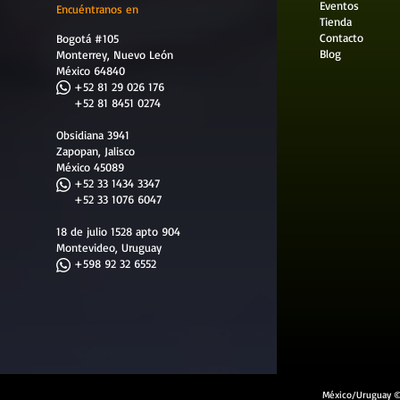
Eventos
Encuéntranos en
Tienda
Contacto
Bogotá #105
Blog
Monterrey, Nuevo León
México 64840
​
+52 81 29 026 176
+52 81 8451 0274
Obsidiana 3941
Zapopan, Jalisco
México 45089
+52 33 1434 3347
+52 33 1076 6047
18 de julio 1528 apto 904
Montevideo, Uruguay
+598 92 32 6552
México/Uruguay ©