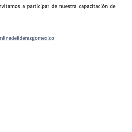
Si te ha parecido interesante el tema, te invitamos a participar de nuestra capacitación de 
nlinedeliderazgomexico