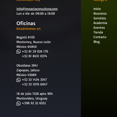
info@impactaconsultora.com
Inicio
Lun a Vie de 09:00 a 18:00
Nosotros
Servicios
Oficinas
Academia
Eventos
Encuéntranos en
Tienda
Contacto
Bogotá #105
Blog
Monterrey, Nuevo León
México 64840
​
+52 81 29 026 176
+52 81 8451 0274
Obsidiana 3941
Zapopan, Jalisco
México 45089
+52 33 1434 3347
+52 33 1076 6047
18 de julio 1528 apto 904
Montevideo, Uruguay
+598 92 32 6552