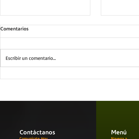
Comentarios
Escribir un comentario...
¿Sabes lo qué hace un buen
¿Qué es lo 
líder empresarial?
líderes en s
trabajo?
Contáctanos
Menú
Comunícate Hoy
Navega a