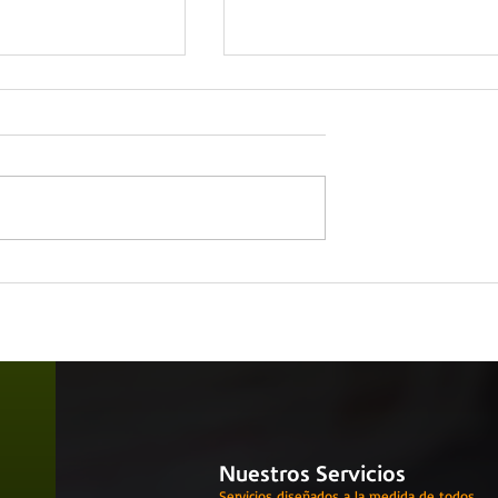
que ven los
5 principios que enaltece l
u equipo de
influencia del líder
Nuestros Servicios
Servicios diseñados a la medida de todos